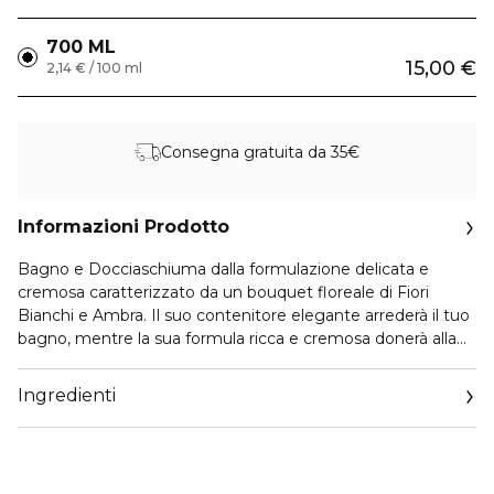
700 ML
15,00 €
2,14 € / 100 ml
Consegna gratuita da 35€
Informazioni Prodotto
Bagno e Docciaschiuma dalla formulazione delicata e
cremosa caratterizzato da un bouquet floreale di Fiori
Bianchi e Ambra. Il suo contenitore elegante arrederà il tuo
bagno, mentre la sua formula ricca e cremosa donerà alla
tua beauty routine quotidiana un intenso profumo dalle
note di Fiori Bianchi e Ambra.
Ingredienti
Metodo d’impiego:
Nella vasca da bagno: versa il bagnoschiuma mentre
l'acqua scorre nella vasca. Assicurati di versarlo sotto l'acqua