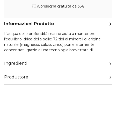
Consegna gratuita da 35€
Informazioni Prodotto
L'acqua delle profondità marine aiuta a mantenere
l'equilibrio idrico della pelle: 72 tipi di minerali di origine
naturale (magnesio, calcio, zinco) puri e altamente
concentrati, grazie a una tecnologia brevettata di
produzione dell'acqua minerale con filtri a membrana.
L’acido ialuronico triplo trattiene l'idratazione formando una
Ingredienti
barriera a tre strati per la pelle. L'elevato contenuto di
idratazione mantiene la pelle idratata senza la sensazione di
Produttore
appiccicosità e quell'aspetto oleoso. Il pantenolo, l'estratto
di crondo crispo e l'olio di semi di Macadamia Integrifolia
Email
leniscono la pelle e creano una barriera idratante. COME
contact@ecomundo.eu
USARE: Applicare una quantità adeguata sulla pelle detersa
(e tonificata). Picchiettare sulla pelle fino a completo
assorbimento.