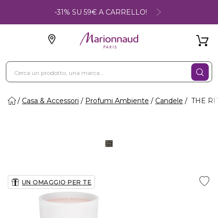
-31% SU 59€ A CARRELLO!
Casa & Accessori
Profumi Ambiente
Candele
THE RIT
UN OMAGGIO PER TE