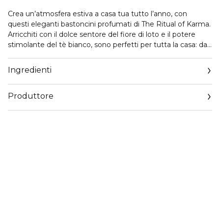
Crea un’atmosfera estiva a casa tua tutto l’anno, con
questi eleganti bastoncini profumati di The Ritual of Karma.
Arricchiti con il dolce sentore del fiore di loto e il potere
stimolante del tè bianco, sono perfetti per tutta la casa: dal
soggiorno al bagno alla camera da letto. Goditi fino a 3 mesi
di questa speciale atmosfera estiva e migliora la tua
Ingredienti
esperienza con l’abbinamento con la candela profumata di
The Ritual of Karma.
Produttore
Email
qualityenquiries@rituals.com