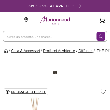
-31% SU 59€ A CARRELLO!
Casa & Accessori
Profumi Ambiente
Diffusori
THE RIT
UN OMAGGIO PER TE