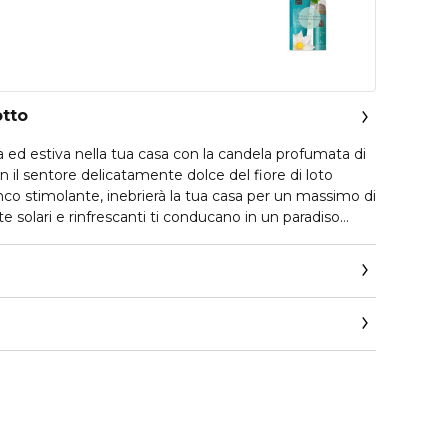
otto
 ed estiva nella tua casa con la candela profumata di
 il sentore delicatamente dolce del fiore di loto
nco stimolante, inebrierà la tua casa per un massimo di
te solari e rinfrescanti ti conducano in un paradiso
 esplosione dell’apertura, con note di bergamotto e
sizione tonificante e frizzante svela un cuore
 loto, fiore d’arancio e lillà. Il fondo legnoso di
alo prolunga il profumo di una sera d’estate per ore e
ua esperienza olfattiva, abbinala ai bastoncini profumati
per un’atmosfera estiva davvero speciale.
s.com