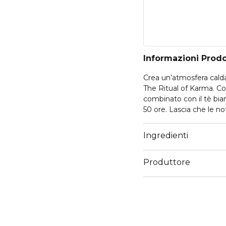
Informazioni Prod
Crea un’atmosfera calda
The Ritual of Karma. Con
combinato con il tè bia
50 ore. Lascia che le no
lontano. Dopo la fresca
pompelmo, questa compo
Ingredienti
morbido a base di fiore di
muschio e legno di sand
Produttore
ore. Per migliorare la t
di The Ritual of Karma 
Email
qualityenquiries@ritual