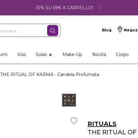
-31% SU 59€ A CARRELLO!
Blog
Negoz
umi
Viso
Solari ☀️
Make-Up
Novità
Corpo
THE RITUAL OF KARMA - Candela Profumata
RITUALS
THE RITUAL O