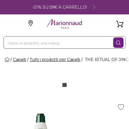
-31% SU 59€ A CARRELLO!
Capelli
Tutti i prodotti per Capelli
THE RITUAL OF JIN