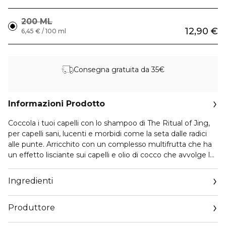
200 ML
12,90 €
6,45 € / 100 ml
Consegna gratuita da 35€
Informazioni Prodotto
Coccola i tuoi capelli con lo shampoo di The Ritual of Jing,
per capelli sani, lucenti e morbidi come la seta dalle radici
alle punte. Arricchito con un complesso multifrutta che ha
un effetto lisciante sui capelli e olio di cocco che avvolge le
tue ciocche in una lucentezza multidimensionale. Inoltre,
l’estratto di riso e l’olio di semi di macadamia aiutano a
Ingredienti
ripristinare l’equilibrio idrico dei capelli e a rafforzarli. Adatto
per l’uso quotidiano e per tutti i tipi di capelli. Per ottenere
Produttore
ottimi risultati, utilizzalo in combinazione con il balsamo
della stessa collezione. • per una chioma lucente