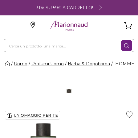
-31% SU 59€ A CARRELLO!
Uomo
Profumi Uomo
Barba & Dopobarba
HOMME - 
UN OMAGGIO PER TE