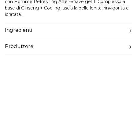
con Homme Refreshing After-Shave gel. Il Complesso a
base di Ginseng + Cooling lascia la pelle lenita, rinvigorita e
idratata.
• Riduce il rossore
Ingredienti
• Non appiccica e si asciuga rapidamente
• Complesso a base di Ginseng + Cooling
Produttore
• Adatto a tutti i tipi di pelle, anche a quelle più sensibili
• Dermatologicamente testato
Email
• 96% di origine naturale
qualityenquiries@rituals.com