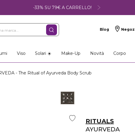
-33% SU 79€ A CARRELLO!
Blog
Negoz
umi
Viso
Solari ☀️
Make-Up
Novità
Corpo
VEDA - The Ritual of Ayurveda Body Scrub
RITUALS
AYURVEDA