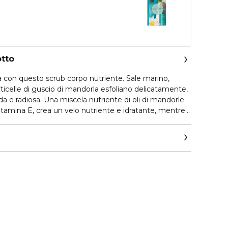
otto
sa con questo scrub corpo nutriente. Sale marino,
particelle di guscio di mandorla esfoliano delicatamente,
da e radiosa. Una miscela nutriente di oli di mandorle
 vitamina E, crea un velo nutriente e idratante, mentre
sce una sana luminosità. Completato dalla calda
a indiana e olio di mandorle dolci, lascia la pelle
ia e delicatamente profumata.