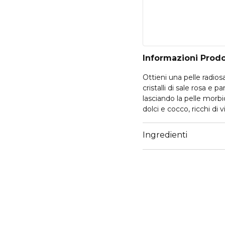
Informazioni Prod
Ottieni una pelle radio
cristalli di sale rosa e 
lasciando la pelle morbi
dolci e cocco, ricchi di
l'olio di moringa favori
fragranza floreale di ros
Ingredienti
meravigliosamente lisc