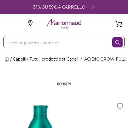
-31% SU 59€ A CARRELLO!
Capelli
Tutti i prodotti per Capelli
ACIDIC GROW FULL S