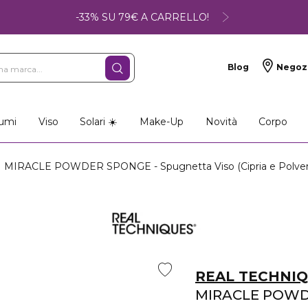
-33% SU 79€ A CARRELLO!
Blog
Negoz
umi
Viso
Solari ☀️
Make-Up
Novità
Corpo
MIRACLE POWDER SPONGE - Spugnetta Viso (Cipria e Polver
REAL TECHNI
MIRACLE POW