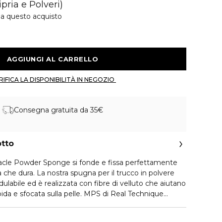
pria e Polveri)
 a questo acquisto
 AGGIUNGI AL CARRELLO 
 VERIFICA LA DISPONIBILITÀ IN NEGOZIO 
Consegna gratuita da 35€
otto
acle Powder Sponge si fonde e fissa perfettamente
 che dura. La nostra spugna per il trucco in polvere
labile ed è realizzata con fibre di velluto che aiutano
bida e sfocata sulla pelle. MPS di Real Technique
dotinta in polvere, fard e abbronzanti. Questa
è dotata dell'esclusiva tecnica di applicazione a 3 punti