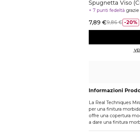
Spugnetta Viso (Ci
7 punti fedeltà
grazie
7,89 €
9,86 €
20%
Informazioni Prod
La Real Techniques Mir
per una finitura morbida
offre una copertura modu
a dare una finitura mor
funziona meglio con fon
spugnetta per il trucco 