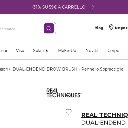
-31% SU 59€ A CARRELLO!
Blog
Negoz
umi
Viso
Solari ☀️
Make-Up
Novità
Corpo
ssori
DUAL-ENDEND BROW BRUSH - Pennello Sopracciglia
REAL TECHNI
DUAL-ENDEND