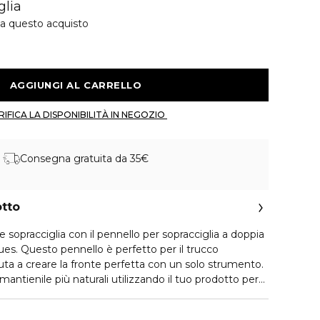
glia
 a questo acquisto
 AGGIUNGI AL CARRELLO 
 VERIFICA LA DISPONIBILITÀ IN NEGOZIO 
Consegna gratuita da 35€
otto
le sopracciglia con il pennello per sopracciglia a doppia
es. Questo pennello è perfetto per il trucco
uta a creare la fronte perfetta con un solo strumento.
mantienile più naturali utilizzando il tuo prodotto per
Gel per sopracciglia, polveri per sopracciglia, pomate per
il nostro pennello per sopracciglia a doppia estremità