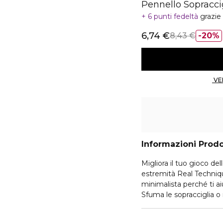
Pennello Sopracci
6 punti fedeltà
grazie
6,74 €
8,43 €
20%
Informazioni Prod
Migliora il tuo gioco del
estremità Real Techniqu
minimalista perché ti ai
Sfuma le sopracciglia o 
sopracciglia preferito. 
sopracciglia: scegli tu, 