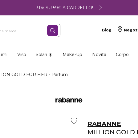
-31% SU 59€ A CARRELLO!
Blog
Negoz
umi
Viso
Solari ☀️
Make-Up
Novità
Corpo
ION GOLD FOR HER - Parfum
RABANNE
MILLION GOLD 