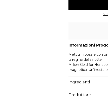
Informazioni Prod
Mettiti in posa e con un
la regina della notte.
Million Gold for Her ac
magnetica. Un'irresisti
accende la fantasia dorat
gelsomino luminoso e yl
Ingredienti
legnosa del primo Grand
della Maison in un’esplo
Produttore
Il gioiello della corona
Email
Il flacone di Million G