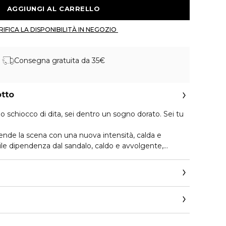
 AGGIUNGI AL CARRELLO 
 VERIFICA LA DISPONIBILITÀ IN NEGOZIO 
Consegna gratuita da 35€
otto
o schiocco di dita, sei dentro un sogno dorato. Sei tu
cende la scena con una nuova intensità, calda e
bile dipendenza dal sandalo, caldo e avvolgente,
a, esaltata da un accordo ultra-femminile di fiori: il
ang ylang solare. Una reinterpretazione ricca e
 Floral di Rabanne, che trasforma la firma olfattiva
sione dorata.
 Rabanne.
old si veste di eleganza con una sfumatura fumé che