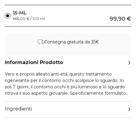
15 ML
99,90 €
666,00 € / 100 ml
Consegna gratuita da 35€
Informazioni Prodotto
Vero e proprio alleato anti-età, questo trattamento
rigenerante per il contorno occhi scolpisce lo sguardo. In
soli 7 giorni, il contorno occhi è più luminoso e lo sguardo
ritrova il suo aspetto giovanile. Specificamente formulato
per le pelli più mature, questo eccezionale trattamento
unisce modernità e tradizione grazie all'Hanbang, un
Ingredienti
approccio olistico ispirato alla medicina tradizionale coreana
e caratterizzato da specifiche radici e piante fermentate.
È composto da un complesso di 5 piante e ingredienti
fermentati e da un duo di funghi Reishi e Shiitake