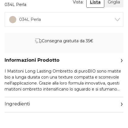
Vista:
Lista
Griglia
034L Perla
034L Perla
Consegna gratuita da 35€
Informazioni Prodotto
I Matitoni Long Lasting Ombretto di puroBIO sono matite
bio a lunga durata con una texture compatta e scorrevole
nell'applicazione. Grazie alla loro formula innovativa, questi
matitoni ombretto intensificano lo sguardo e si sfumano
facilmente per un trucco occhi impeccabile.
Questi matitoni ombretto sono adatti sia per un trucco
Ingredienti
quotidiano che per le occasioni speciali. Grazie alla loro
texture morbida, sono facili da sfumare e da lavorare, anche
per creare trucchi più elaborati.
Gli ingredienti naturali che compongono l'inci di questi