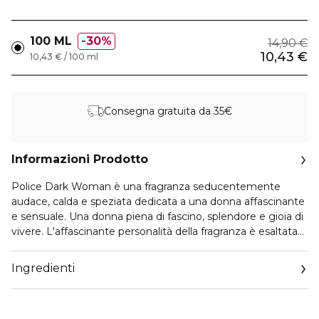
100 ML
30%
14,90 €
10,43 €
10,43 € / 100 ml
Consegna gratuita da 35€
Informazioni Prodotto
Police Dark Woman è una fragranza seducentemente
audace, calda e speziata dedicata a una donna affascinante
e sensuale. Una donna piena di fascino, splendore e gioia di
vivere. L'affascinante personalità della fragranza è esaltata
da un contrasto esotico di vaniglia dolce, note balsamiche e
cassis, abbinate a un bouquet floreale di gelsomino,
Ingredienti
gardenia e iris, che lo rendono un profumo opulento e
decadente, perfetto per tutte le occasioni.