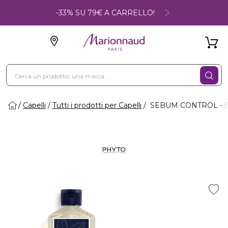
-33% SU 79€ A CARRELLO!
Capelli
Tutti i prodotti per Capelli
SEBUM CONTROL - Sham