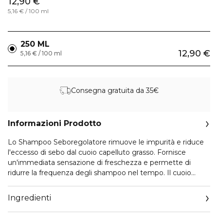
12,90 €
5,16 € / 100 ml
250 ML
12,90 €
5,16 € / 100 ml
Consegna gratuita da 35€
Informazioni Prodotto
Lo Shampoo Seboregolatore rimuove le impurità e riduce
l'eccesso di sebo dal cuoio capelluto grasso. Fornisce
un'immediata sensazione di freschezza e permette di
ridurre la frequenza degli shampoo nel tempo. Il cuoio
capelluto è purificato, i capelli si sporcano meno
rapidamente e riacquistano leggerezza e flessibilità. Il cuore
Ingredienti
della formula è la sarcosina, che agisce e limita l'eccessiva
produzione di sebo. Grazie all'estratto di rosmarino, il cuoio