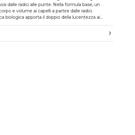
osi dalle radici alle punte. Nella formula base, un
orpo e volume ai capelli a partire dalle radici.
ca biologica apporta il doppio della lucentezza ai
loranti, senza PEG.