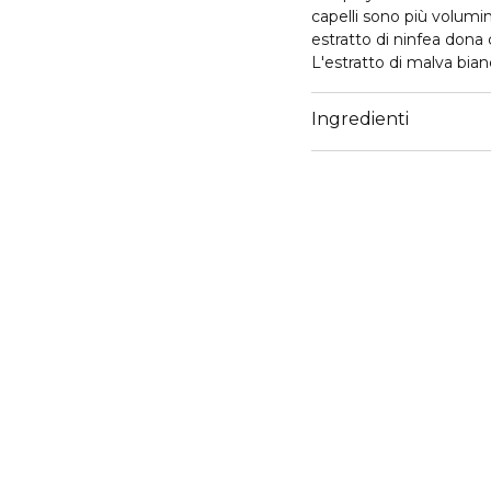
capelli sono più volumin
estratto di ninfea dona c
L'estratto di malva bian
capelli.
Ingredienti
Senza siliconi, senza co