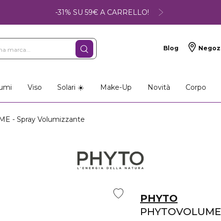
-31% SU 59€ A CARRELLO!
Blog
Negoz
umi
Viso
Solari ☀️
Make-Up
Novità
Corpo
 - Spray Volumizzante
PHYTO
PHYTOVOLUME