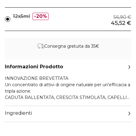
12x5ml
20%
56,90 €
45,52 €
Consegna gratuita da 35€
Informazioni Prodotto
INNOVAZIONE BREVETTATA
Un concentrato di attivi di origine naturale per un'efficacia a
tripla azione.
CADUTA RALLENTATA, CRESCITA STIMOLATA, CAPELLI
SUBLIMATI.
Ingredienti
87% (1) caduta rallentata.
Crescita stimolata, con aumento del numero dei capelli (2)
Capigliatura più abbondante, più densa e più spessa.
92% (3) di soddisfazione globale sul prodotto.