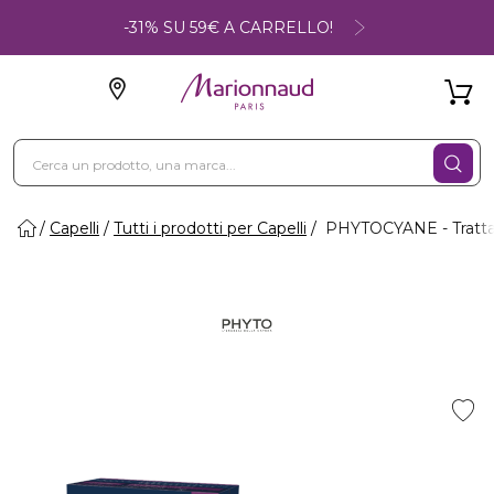
-31% SU 59€ A CARRELLO!
Capelli
Tutti i prodotti per Capelli
PHYTOCYANE - Trattam