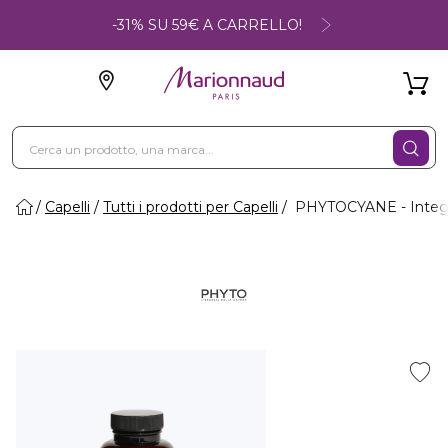
-31% SU 59€ A CARRELLO!
Capelli
Tutti i prodotti per Capelli
PHYTOCYANE - Integrat