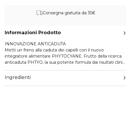
Consegna gratuita da 35€
Informazioni Prodotto
INNOVAZIONE ANTICADUTA
Metti un freno alla caduta dei capelli con il nuovo
integratore alimentare PHYTOCYANE. Frutto della ricerca
anticaduta PHTYO, la sua potente formula dai risultati clinici
eccezionali agisce contro le 3 cause biologiche della caduta
progressiva dei capelli.
Ingredienti
- I FITOSTEROLI DI PINO, associati allo ZINCO
GLUCONATO (la forma più biodisponibile di zinco), agiscono
sulla via ormonale inibendo l'enzima 5-alfa reduttasi,
responsabile della miniaturizzazione dei follicoli e della
caduta accelerata dei capelli.
- La TAURINA, l'aminoacido solforato più presente nella
guaina del follicolo, agisce sulla via tissutale proteggendo il