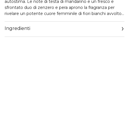
autostima. Le note di testa di mandarino e un fresco e
sfrontato duo di zenzero e pera aprono la fragranza per
rivelare un potente cuore femminile di fiori bianchi avvolto
in una base succosa di legno di sandalo cremoso, patchouli
e muschio iridescente. Bright è radioso, sicuro di sé e
Ingredienti
glorioso.
È il nuovo nude!