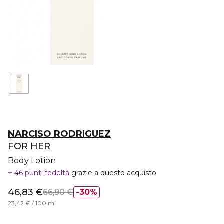
NARCISO RODRIGUEZ
FOR HER
Body Lotion
46 punti fedeltà
grazie a questo acquisto
46,83 €
66,90 €
30%
23,42 € / 100 ml