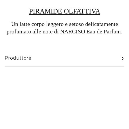
PIRAMIDE OLFATTIVA​
Un latte corpo leggero e setoso delicatamente
profumato alle note di NARCISO Eau de Parfum.
Produttore
Email
https://corp.shiseido.com/en/scp/inquiry/mail/form.php