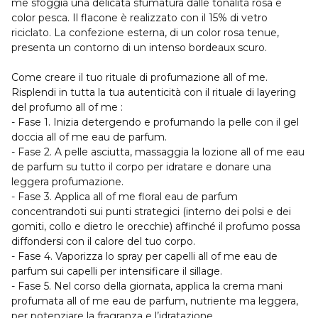
me sfoggia una delicata sfumatura dalle tonalità rosa e
color pesca. Il flacone è realizzato con il 15% di vetro
riciclato. La confezione esterna, di un color rosa tenue,
presenta un contorno di un intenso bordeaux scuro.
Come creare il tuo rituale di profumazione all of me.
Risplendi in tutta la tua autenticità con il rituale di layering
del profumo all of me :
- Fase 1. Inizia detergendo e profumando la pelle con il gel
doccia all of me eau de parfum.
- Fase 2. A pelle asciutta, massaggia la lozione all of me eau
de parfum su tutto il corpo per idratare e donare una
leggera profumazione.
- Fase 3. Applica all of me floral eau de parfum
concentrandoti sui punti strategici (interno dei polsi e dei
gomiti, collo e dietro le orecchie) affinché il profumo possa
diffondersi con il calore del tuo corpo.
- Fase 4. Vaporizza lo spray per capelli all of me eau de
parfum sui capelli per intensificare il sillage.
- Fase 5. Nel corso della giornata, applica la crema mani
profumata all of me eau de parfum, nutriente ma leggera,
per potenziare la fragranza e l’idratazione.