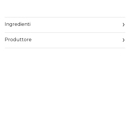
Ingredienti
Produttore
Email
https://corp.shiseido.com/en/scp/inquiry/mail/form.php