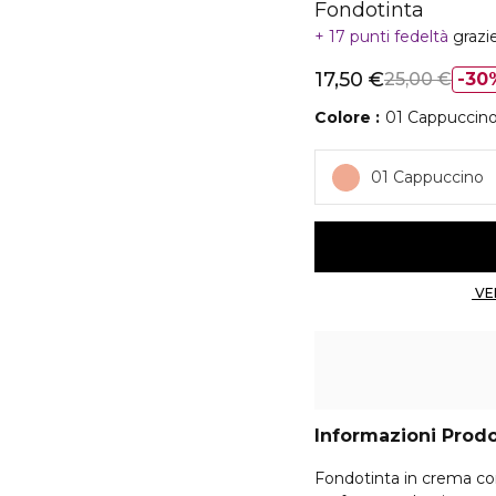
Fondotinta
17 punti fedeltà
grazi
17,50 €
25,00 €
30
Colore
01 Cappuccin
01 Cappuccino
Informazioni Prod
Fondotinta in crema con 