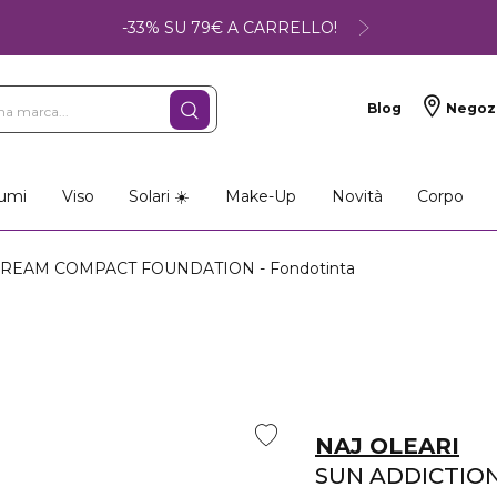
-33% SU 79€ A CARRELLO!
Blog
Negoz
so
Make-up
Profumi
umi
Viso
Solari ☀️
Make-Up
Novità
Corpo
REAM COMPACT FOUNDATION - Fondotinta
NAJ OLEARI
SUN ADDICTIO