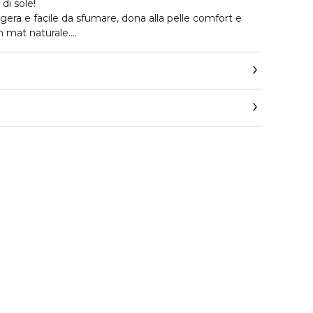
di sole!
gera e facile da sfumare, dona alla pelle comfort e
h mat naturale.
ed estratto di Calendula dalle proprietà lenitive e
ura sarà sempre impeccabile!
a spugnetta inclusa stratificando il prodotto fino ad
siderata.
a.it
estato