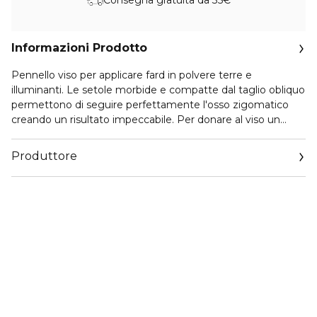
Informazioni Prodotto
Pennello viso per applicare fard in polvere terre e
illuminanti. Le setole morbide e compatte dal taglio obliquo
permettono di seguire perfettamente l'osso zigomatico
creando un risultato impeccabile. Per donare al viso un
aspetto fresco e radioso applicare la polvere sulle guance e
sfumarla verso le tempie con movimenti circolari.
Produttore
Email
euroitalia.italy@euroitalia.it