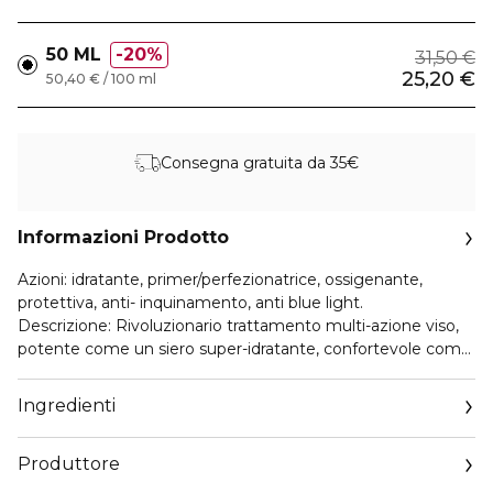
50 ML
20%
31,50 €
25,20 €
50,40 € / 100 ml
Consegna gratuita da 35€
Informazioni Prodotto
Azioni: idratante, primer/perfezionatrice, ossigenante,
protettiva, anti- inquinamento, anti blue light.
Descrizione: Rivoluzionario trattamento multi-azione viso,
potente come un siero super-idratante, confortevole come
una crema levigante. E’ ideale per dissetare la pelle e
levigarne la superficie, facilitando l’applicazione del make
Ingredienti
up.
Formulata con un’alta concentrazione di acido jaluronico e
Produttore
di trealosio -anche noto come “zucchero della resurrezione”
grazie al suo alto potere rigenerante e rivitalizzante- può