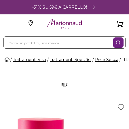
-31% SU 59€ A CARRELLO!
Trattamenti Viso
Trattamenti Specifici
Pelle Secca
TRI