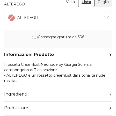
Vista:
Lista
Griglia
ALTEREGO
ALTEREGO
Consegna gratuita da 35€
Informazioni Prodotto
I rossetti Creamlust Neonude by Giorgia Soleri, si
compongono di 3 colorazioni:
- ALTEREGO è un rossetto creamlust dalla tonalità nude
rosata.
- MANIFESTO è un rossetto creamlust dalla tonalità nude
caramello freddo.
Ingredienti
- LA SIGNORINA NESSUNO è un rossetto creamlust dalla
tonalità fucsia intenso freddo.
Produttore
VEGAN FORMULA