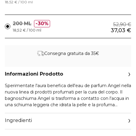
18,52 € / 100 ml
200 ML
30%
52,90 €
37,03 €
18,52 € / 100 ml
Consegna gratuita da 35€
Informazioni Prodotto
Sperimentate l'aura benefica dell'eau de parfum Angel nella
nuova linea di prodotti profumati per la cura del corpo. Il
bagnoschiuma Angel si trasforma a contatto con l'acqua in
una schiuma leggera che idrata la pelle e la profuma
intensamente
Questa lozione di bellezza per il corpo è racchiusa in un
Ingredienti
nuovo flacone dal design moderno ispirato all'iconcico eau
de parfum Angel.