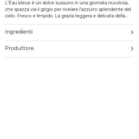
L'Eau bleue è un dolce sussurro in una giornata nuvolosa,
che spazza via il grigio per rivelare l'azzurro splendente del
cielo. Fresco e limpido. La grazia leggera e delicata della
primavera si risveglia. Punteggiate di gocce di rugiada,
sbocciano le piccole campanelle bianche dei mughetti,
Ingredienti
orlate di foglie vellutate. È emozionante come camminare
a piedi nudi sull'erba fresca nel mezzo della primavera.
Produttore
• Nota di Testa: Mughetto
• Nota di Cuore: Accordo di Violetta
• Nota di Fondo: Muschio Bianco
• Fragranza fresca, verde, floreale
• Il profumo della primavera, in una splendida giornata.
Il fascino irresistibilmente nostalgico di un accordo di
mughetto profondamente naturale. Le sfaccettature
fresche e acquose di un accordo di foglie di violetta. Una
soffice nuvola di muschio bianco pulito che sprigiona il
profumo cristallino delle piccole campanelle bianche... L'Eau
Bleue Eau de Parfum di Miu Miu racchiude l'atmosfera
gioiosa di una splendida giornata di primavera.