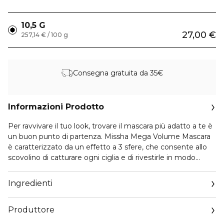
10,5 G
27,00 €
257,14 € / 100 g
Consegna gratuita da 35€
Informazioni Prodotto
Per ravvivare il tuo look, trovare il mascara più adatto a te è
un buon punto di partenza. Missha Mega Volume Mascara
è caratterizzato da un effetto a 3 sfere, che consente allo
scovolino di catturare ogni ciglia e di rivestirle in modo
uniforme. Questo mascara è resistente all'acqua e a lunga
durata, per garantirti un giorno o una notte senza
Ingredienti
preoccupazioni con ciglia impeccabili. COME USARE: 1.
Avvicina lo scovolino alle radici delle ciglia. 2. Con un
Produttore
movimento a zig-zag, muoviti verso l'alto e verso le ciglia.