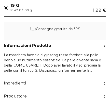
19 G
1,99 €
10,47 € / 100 g
Consegna gratuita da 35€
Informazioni Prodotto
La maschera facciale al ginseng rosso fornisce alla pelle
debole un nutrimento essenziale. La pelle diventa sana e
bella. COME USARE: 1. Dopo aver lavato il viso, prepara la
pelle con il tonico. 2. Distribuisci uniformemente la
maschera facciale sul viso. 3. Lascia agire per 15-20 minuti e
rimuovi la maschera. 4. Tampona delicatamente fino a
Ingredienti
completo assorbimento.
Produttore
Email