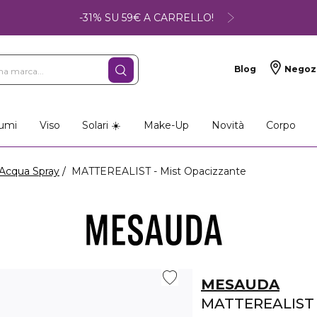
-31% SU 59€ A CARRELLO!
Blog
Negoz
umi
Viso
Solari ☀️
Make-Up
Novità
Corpo
Acqua Spray
MATTEREALIST - Mist Opacizzante
MESAUDA
MATTEREALIST