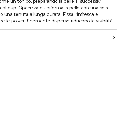
me un tonico, preparando la pelle ai successivi
makeup. Opacizza e uniforma la pelle con una sola
 una tenuta a lunga durata. Fissa, rinfresca e
re le polveri finemente disperse riducono la visibilità
mizzano i pori e controllano l'effetto lucido, lasciando
ato a lunga durata. Allo stesso tempo, mantiene la
rmula versatile può essere utilizzata sia nella skincare
per opacizzare e perfezionare l'incarnato.