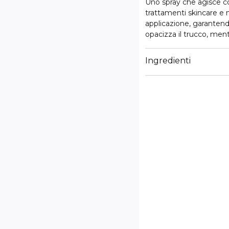
Uno spray che agisce co
trattamenti skincare e 
applicazione, garantendo
opacizza il trucco, ment
delle imperfezioni, mini
un effetto mat e vellut
Ingredienti
pelle idratata. La sua fo
routine che nel makeup 