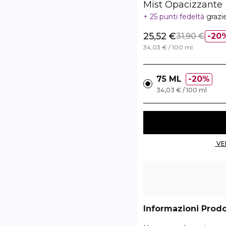
Mist Opacizzante
25 punti fedeltà
grazi
25,52 €
31,90 €
20
34,03 € / 100 ml
75 ML
20%
34,03 € / 100 ml
Informazioni Prod