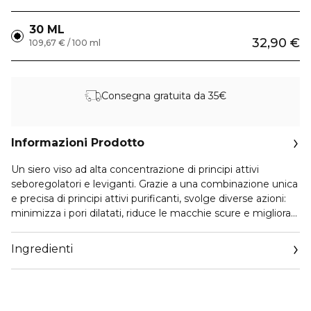
30 ML
32,90 €
109,67 € / 100 ml
Consegna gratuita da 35€
Informazioni Prodotto
Un siero viso ad alta concentrazione di principi attivi
seboregolatori e leviganti. Grazie a una combinazione unica
e precisa di principi attivi purificanti, svolge diverse azioni:
minimizza i pori dilatati, riduce le macchie scure e migliora
la texture generale della pelle.
Formulato con il 5% di Niacinamide, questo booster
Ingredienti
concentrato riduce visibilmente le imperfezioni, aiuta a
combattere i segni dell'invecchiamento e perfeziona la
superficie cutanea. La sua formula leggera e
multifunzionale, arricchita con ingredienti idratanti e lenitivi,