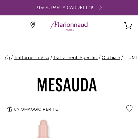
-31% SU 59€ A CARRELLO!
Trattamenti Viso
Trattamenti Specifici
Occhiaie
LUMIS
UN OMAGGIO PER TE