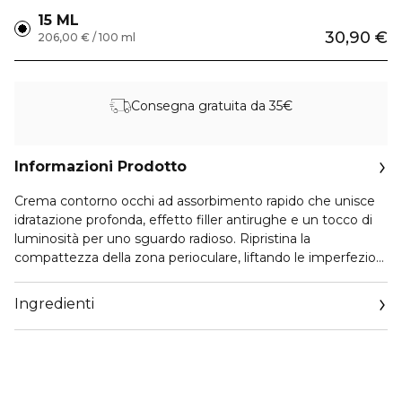
15 ML
30,90 €
206,00 € / 100 ml
Consegna gratuita da 35€
Informazioni Prodotto
Crema contorno occhi ad assorbimento rapido che unisce
idratazione profonda, effetto filler antirughe e un tocco di
luminosità per uno sguardo radioso. Ripristina la
compattezza della zona perioculare, liftando le imperfezioni
e riducendo borse e occhiaie.
Ingredienti