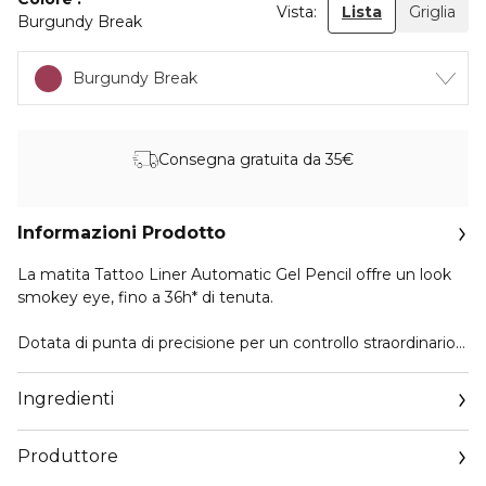
Vista:
Lista
Griglia
Burgundy Break
Burgundy Break
Consegna gratuita da 35€
Informazioni Prodotto
La matita Tattoo Liner Automatic Gel Pencil offre un look
smokey eye, fino a 36h* di tenuta.
Dotata di punta di precisione per un controllo straordinario
nella fase di applicazione e di uno sfumino incorporato nel
pack per sfumare facilmente il colore sulla palpebra.
Ingredienti
A prova di sbavatura e waterproof.
Produttore
*Test di autovalutazione su 113 soggetti.