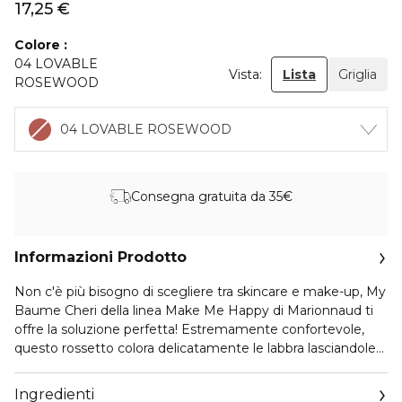
17,25 €
Colore
04 LOVABLE
Vista:
Lista
Griglia
ROSEWOOD
04 LOVABLE ROSEWOOD
Consegna gratuita da 35€
Informazioni Prodotto
Non c'è più bisogno di scegliere tra skincare e make-up, My
Baume Cheri della linea Make Me Happy di Marionnaud ti
offre la soluzione perfetta! Estremamente confortevole,
questo rossetto colora delicatamente le labbra lasciandole
idratate, morbide e luminose. La sua texture cremosa si
applica facilmente ed esalta il colore naturale delle tue
Ingredienti