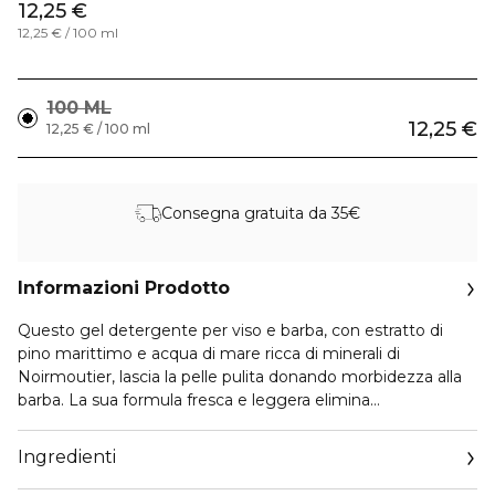
12,25 €
12,25 € / 100 ml
100 ML
12,25 €
12,25 € / 100 ml
Consegna gratuita da 35€
Informazioni Prodotto
Questo gel detergente per viso e barba, con estratto di
pino marittimo e acqua di mare ricca di minerali di
Noirmoutier, lascia la pelle pulita donando morbidezza alla
barba. La sua formula fresca e leggera elimina
delicatamente le impurità quotidiane. Dona alla pelle una
sensazione di vitalità.
Ingredienti
Per il 100% degli uomini che hanno provato il gel