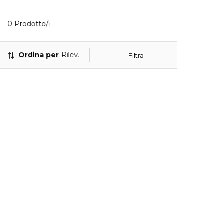
0 Prodotti visualizzati
0 Prodotto/i
Ordina per
Rilevanza
Filtra