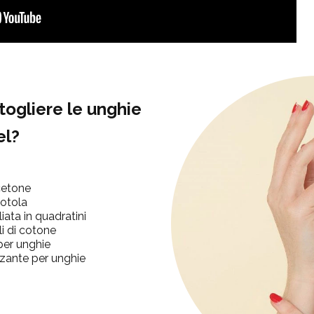
togliere le unghie
el?
cetone
iotola
iata in quadratini
li di cotone
per unghie
rzante per unghie