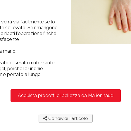
 verrà via facilmente se lo
te sollevato. Se rimangono
 e ripeti l'operazione finché
isfacente.
tra mano.
trato di smalto
rinforzante
gel, perché le unghie
lo portato a lungo.
Acquista prodotti di bellezza da Marionnaud
Condividi l’articolo