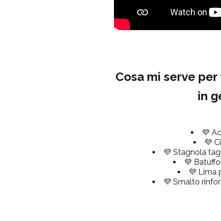
Cosa mi serve per 
in g
💜 A
💜 C
💜 Stagnola tagl
💜 Batuffo
💜 Lima 
💜 Smalto rinfo