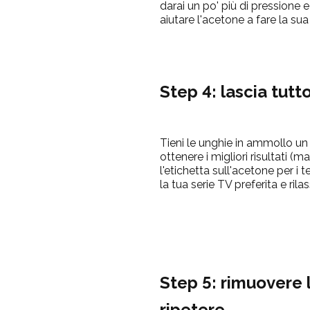
darai un po' più di pressione e 
aiutare l'acetone a fare la su
Step 4: lascia tutt
Tieni le unghie in ammollo un
ottenere i migliori risultati (
l'etichetta sull'
acetone
per i t
la tua serie TV preferita e rilas
Step 5: rimuovere 
ripetere