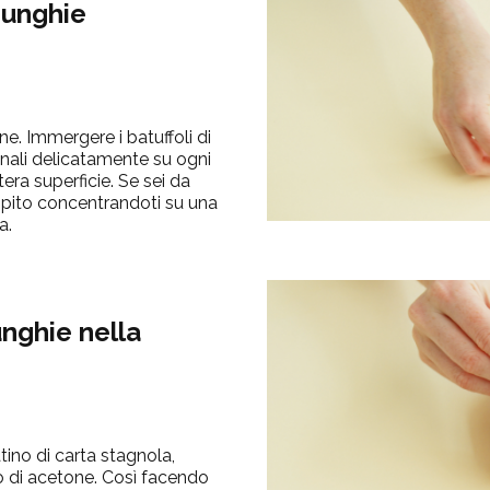
 unghie
ne
.
Immergere i
batuffoli di
onali delicatamente su ogni
era superficie. Se sei da
compito concentrandoti su una
a.
unghie nella
tino di carta stagnola,
o di acetone. Così facendo