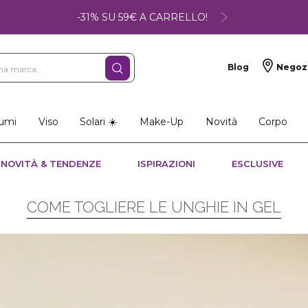
-31% SU 59€ A CARRELLO!
Blog
Negoz
so
Make-up
Profumi
umi
Viso
Solari ☀️
Make-Up
Novità
Corpo
NOVITÀ & TENDENZE
ISPIRAZIONI
ESCLUSIVE
COME TOGLIERE LE UNGHIE IN GEL