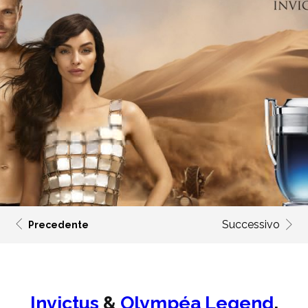
Successivo
Precedente
Invictus
&
Olympéa Legend
,