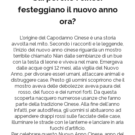
festeggiano il nuovo anno
ora?
L'origine del
Capodanno Cinese
è una storia
avvolta nel
mito
. Secondo i racconti e le leggende,
l'inizio del nuovo anno cinese riguarda un mostro
terribile chiamato Nian dalle sembianze di un bue
con la testa di leone e viveva nel mare. Emergeva
dalle acque ogni 12 mesi, alla vigilia del Nuovo
Anno, per divorare esseri umani, attaccare animali e
distruggere case. Presto gli uomini scoprirono che il
mostro aveva delle debolezze: aveva paura del
rosso
, del
fuoco
e dei
rumori forti
. Da questa
scoperta nacquero numerose usanze che fanno
parte della tradizione Cinese. Alla fine dell'anno
infatti, per autodifesa, gli uomini si abituarono ad
appendere drappi rossi sulle facciate delle case,
illuminare le strade con le lanterne e lanciare in aria
fuochi d'artificio.
Per celebrare questo Nuovo Anno Cinese, anno del