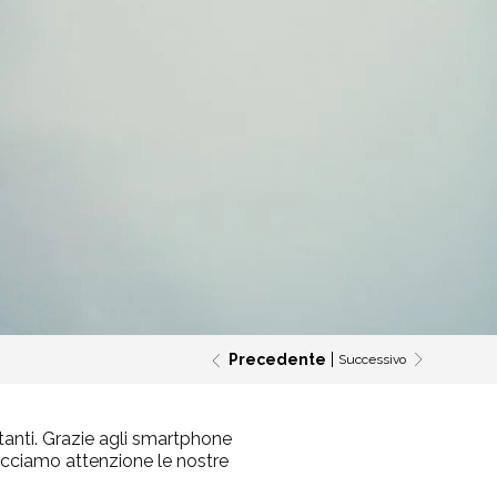
Precedente
Successivo
anti.
Grazie agli smartphone
acciamo attenzione le nostre