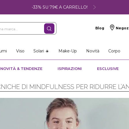
-33% SU 79€ A CARRELLO!
Blog
Negoz
umi
Viso
Solari ☀️
Make-Up
Novità
Corpo
NOVITÀ & TENDENZE
ISPIRAZIONI
ESCLUSIVE
NICHE DI MINDFULNESS PER RIDURRE L’A