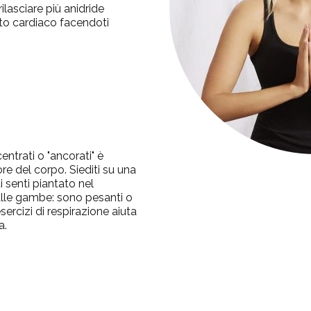
rilasciare più anidride
tito cardiaco facendoti
entrati o "ancorati" è
ore del corpo.
Siediti su una
 senti piantato nel
alle gambe: sono pesanti o
ercizi di respirazione aiuta
a.