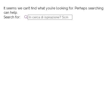
CREA LA TUA ROUTINE CON I
It seems we can’t find what you’re looking for. Perhaps searching
can help.
BEST SELLERS DI BIOTHERM
Search for:
E LANCÔM...
Crea ora la tua nuova routine di bellezza con
i prodotti beauty Biotherm e Lancôme! Re...
LEGGI DI PIÙ
SALDI INVERNALI 2024: