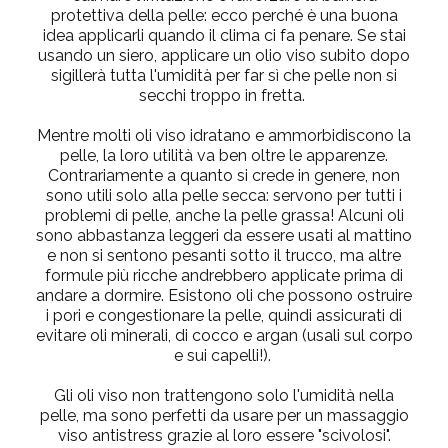
protettiva della pelle: ecco perché è una buona
idea applicarli quando il clima ci fa penare. Se stai
usando un siero, applicare un olio viso subito dopo
sigillerà tutta l'umidità per far sì che pelle non si
secchi troppo in fretta.
Mentre molti oli viso idratano e ammorbidiscono la
pelle, la loro utilità va ben oltre le apparenze.
Contrariamente a quanto si crede in genere, non
sono utili solo alla pelle secca: servono per tutti i
problemi di pelle, anche la pelle grassa! Alcuni oli
sono abbastanza leggeri da essere usati al mattino
e non si sentono pesanti sotto il trucco, ma altre
formule più ricche andrebbero applicate prima di
andare a dormire. Esistono oli che possono ostruire
i pori e congestionare la pelle, quindi assicurati di
evitare oli minerali, di cocco e argan (usali sul corpo
e sui capelli!).
Gli oli viso non trattengono solo l'umidità nella
pelle, ma sono perfetti da usare per un massaggio
viso antistress grazie al loro essere "scivolosi".