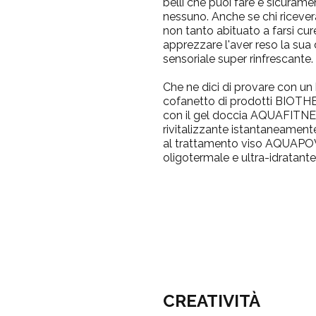
belli che puoi fare e sicuram
nessuno. Anche se chi ricever
non tanto abituato a farsi cur
apprezzare l'aver reso la sua
sensoriale super rinfrescante.
Che ne dici di provare con un
cofanetto di prodotti
BIOTH
con il
gel doccia AQUAFITN
rivitalizzante istantaneamente
al trattamento viso
AQUAPOW
oligotermale e ultra-idratante
CREATIVITÀ