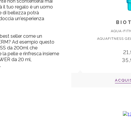
ente non scontenterai mai
à il tuo regalo è un uomo
e di bellezza potrà
 doccia un'esperienza
BIO
AQUA-FIT
 best seller come un
AQUAFITNESS GE
ERM
? Ad esempio questo
ESS
da 200ml che
21
 la pelle e rinfresca insieme
ER da 20 ml
,
35
.
ACQUI