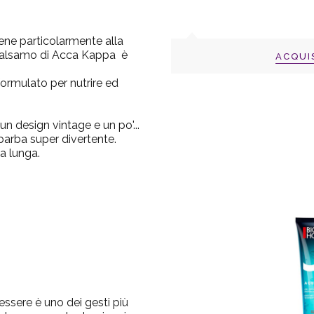
ene particolarmente alla
alsamo di Acca Kappa
è
ACQUI
ormulato per nutrire ed
n design vintage e un po'...
barba super divertente.
ba lunga.
sere è uno dei gesti più