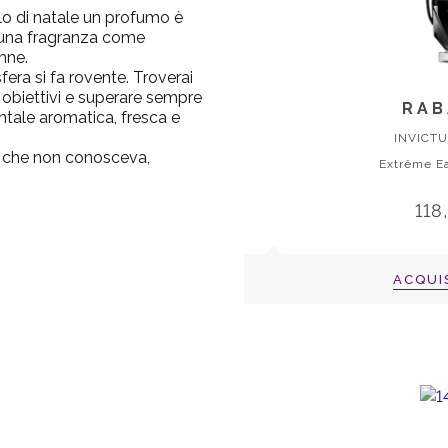
alo di natale un profumo è
i una fragranza come
nne.
era si fa rovente. Troverai
i obiettivi e superare sempre
RAB
ientale aromatica, fresca e
INVICTU
a che non conosceva,
Extrême E
118
ACQUI