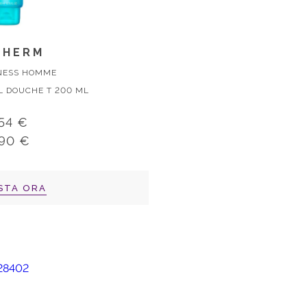
THERM
NESS HOMME
L DOUCHE T 200 ML
,54 €
,90 €
STA ORA