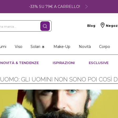
-33% SU 79€ A CARRELLO!
Blog
Negoz
umi
Viso
Solari ☀️
Make-Up
Novità
Corpo
NOVITÀ & TENDENZE
ISPIRAZIONI
ESCLUSIVE
 UOMO: GLI UOMINI NON SONO POI COSÌ DIF