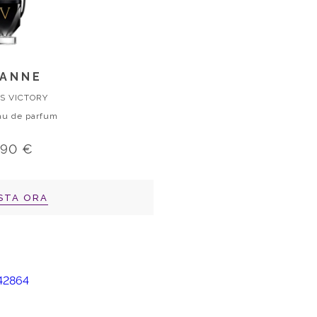
ANNE
S VICTORY
au de parfum
,90 €
STA ORA