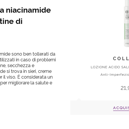
la
niacinamide
tine di
amide
sono ben tollerati da
COLL
utilizzati in caso di problemi
cne, secchezza e
LOZIONE ACIDO SALI
ide
si trova in sieri,
creme
Anti-Imperfezio
r il viso. È considerata un
per migliorare la salute e
21
ACQUI