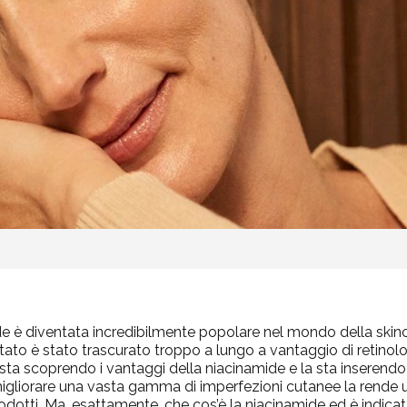
mide è diventata incredibilmente popolare nel mondo della skin
ato è stato trascurato troppo a lungo a vantaggio di retinolo
sta scoprendo i vantaggi
della niacinamide e la sta inserendo 
igliorare
una
vasta gamma di imperfezioni cutanee la rende un
dotti. Ma, esattamente, che cos’è la niacinamide ed è indicata