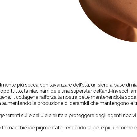
lmente più secca con l’avanzare dell’età, un siero a base di n
 Dopo tutto, la niacinamide è una superstar dell’anti-invecchia
agene. Il collagene rafforza la nostra pelle mantenendola soda, e
ea aumentando la produzione di ceramidi che mantengono e trat
igeneranti sulle cellule e aiuta a proteggere dagli agenti nociv
e e le macchie iperpigmentate, rendendo la pelle più uniforme 