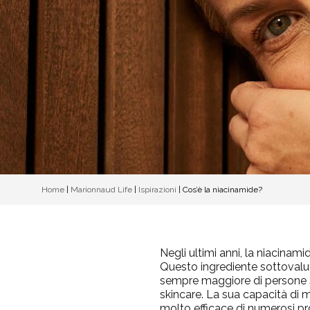
Home
|
Marionnaud Life
|
Ispirazioni
|
Cos’è la niacinamide?
Negli ultimi anni, la niacina
Questo ingrediente sottovalut
sempre maggiore di persone 
skincare. La sua capacità di m
molto efficace di numerosi pro