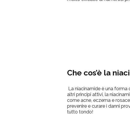
Che cos’è la
niac
La
niacinamide
è una forma d
altri principi attivi, la
niacinam
come acne, eczema e rosacea.
prevenire e curare i danni pro
tutto tondo!