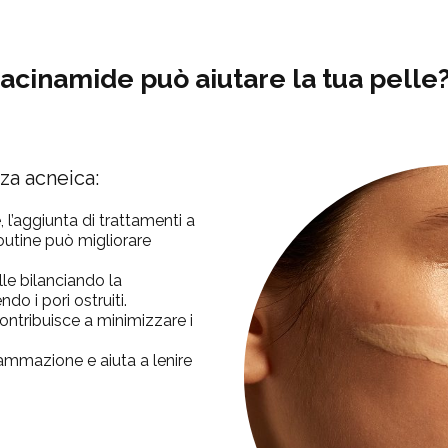
iacinamide
può aiutare la tua pelle
za acneica:
, l’aggiunta di trattamenti a
outine può migliorare
lle bilanciando la
o i pori ostruiti.
contribuisce a minimizzare i
iammazione e aiuta a lenire