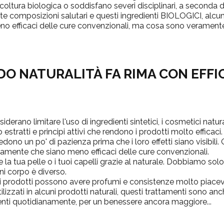
coltura biologica o soddisfano severi disciplinari, a seconda del
e composizioni salutari e questi ingredienti BIOLOGICI, alc
eno efficaci delle cure convenzionali, ma cosa sono verament
O NATURALITÀ FA RIMA CON EFFI
iderano limitare l'uso di ingredienti sintetici, i cosmetici natur
tratti e principi attivi che rendono i prodotti molto efficaci.
iedono un po' di pazienza prima che i loro effetti siano visibili.
amente che siano meno efficaci delle cure convenzionali.
 la tua pelle o i tuoi capelli grazie al naturale.
Dobbiamo solo t
i corpo è diverso.
sti prodotti possono avere profumi e consistenze molto piacevo
 utilizzati in alcuni prodotti naturali, questi trattamenti sono an
menti quotidianamente, per un benessere ancora maggiore...