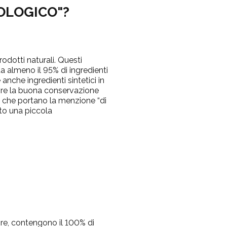
OLOGICO"?
odotti naturali.
Questi
da almeno il 95% di ingredienti
nche ingredienti sintetici in
tire la buona conservazione
ti che portano la menzione “di
ito una piccola
tore, contengono il 100% di