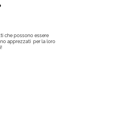
?
otti che possono essere
ono apprezzati per la loro
!