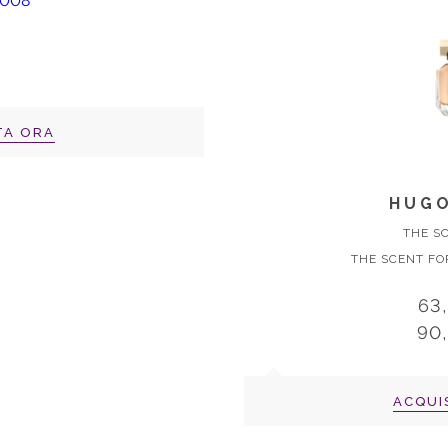
TA ORA
HUGO
THE S
THE SCENT FO
63
90
ACQUI