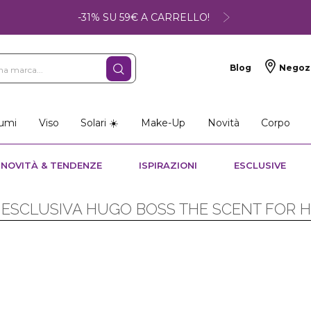
-31% SU 59€ A CARRELLO!
Blog
Negoz
umi
Viso
Solari ☀️
Make-Up
Novità
Corpo
NOVITÀ & TENDENZE
ISPIRAZIONI
ESCLUSIVE
 ESCLUSIVA HUGO BOSS THE SCENT FOR 