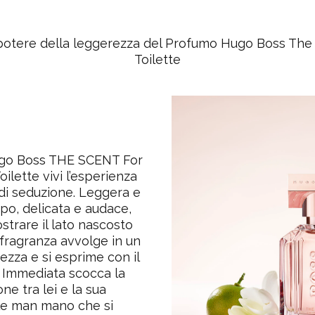
a il potere della leggerezza del Profumo Hugo Boss Th
Toilette
ugo Boss THE SCENT For
ilette vivi l’esperienza
di seduzione. Leggera e
po, delicata e audace,
strare il lato nascosto
 fragranza avvolge in un
ezza e si esprime con il
. Immediata scocca la
ione tra lei e la sua
le man mano che si