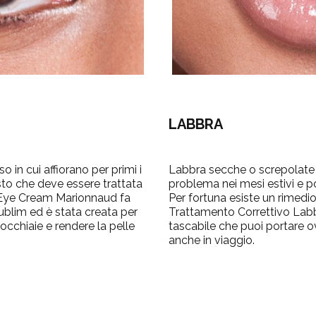
LABBRA
so in cui affiorano per primi i
Labbra secche o screpolate 
to che deve essere trattata
problema nei mesi estivi e p
B Eye Cream Marionnaud fa
Per fortuna esiste un rimedi
blim ed è stata creata per
Trattamento Correttivo Labbr
occhiaie e rendere la pelle
tascabile che puoi portare o
anche in viaggio.