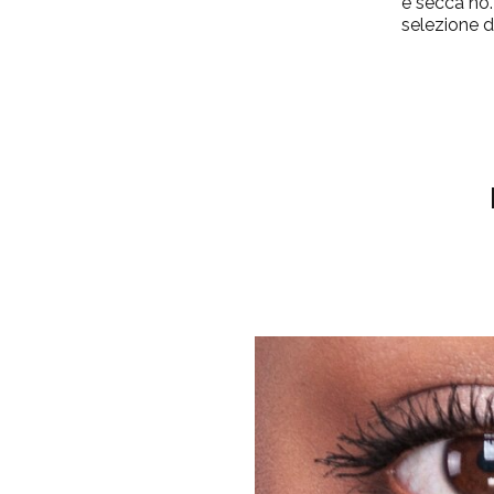
e secca no.
selezione di