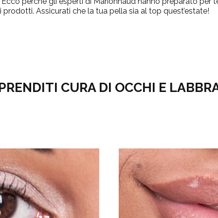
 Ecco perché gli esperti di Marionnaud hanno preparato per t
 prodotti. Assicurati che la tua pella sia al top quest’estate!
PRENDITI CURA DI OCCHI E LABBR