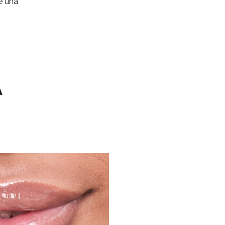
e una
A