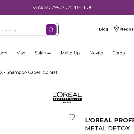
-33% SU 79€ A CARRELLO!
Blog
Negoz
umi
Viso
Solari ☀️
Make-Up
Novità
Corpo
- Shampoo Capelli Colorati
L'OREAL PROF
METAL DETOX