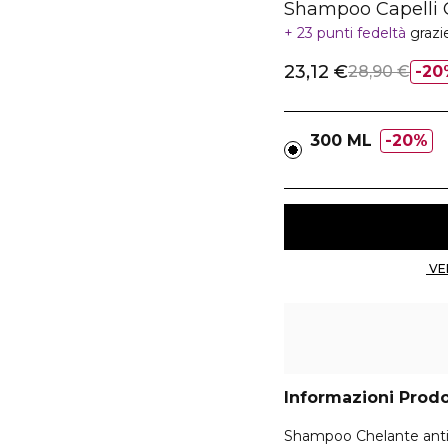
Shampoo Capelli C
23 punti fedeltà
grazi
23,12 €
28,90 €
20
300 ML
20%
Informazioni Prod
Shampoo Chelante anti-