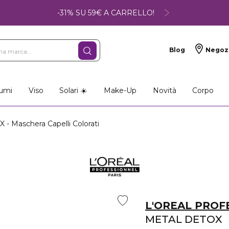
-31% SU 59€ A CARRELLO!
Blog
Negoz
umi
Viso
Solari ☀️
Make-Up
Novità
Corpo
 Maschera Capelli Colorati
L'OREAL PROF
METAL DETOX